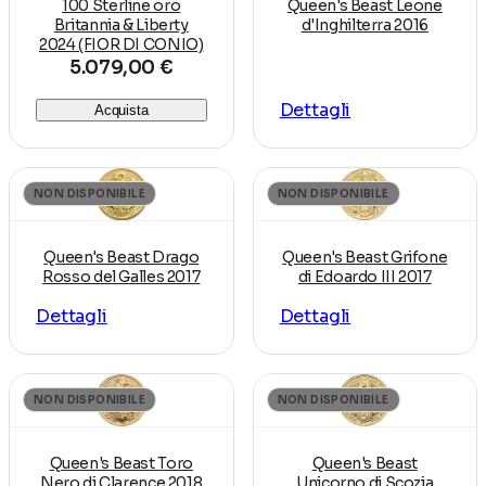
100 Sterline oro
Queen's Beast Leone
Britannia & Liberty
d'Inghilterra 2016
2024 (FIOR DI CONIO)
5.079,00 €
Dettagli
Acquista
NON DISPONIBILE
NON DISPONIBILE
Queen's Beast Drago
Queen's Beast Grifone
Rosso del Galles 2017
di Edoardo III 2017
Dettagli
Dettagli
NON DISPONIBILE
NON DISPONIBILE
Queen's Beast Toro
Queen's Beast
Nero di Clarence 2018
Unicorno di Scozia