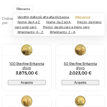
-
The Tudor Beasts
, serie ispirata alle creature
Rilevanza
araldiche della dinastia Tudor con raffigurazioni
Vendite, dalla più alta alla più bassa
Rilevanza
Ordina
dettagliate dei simboli del potere e della storia della
Nome, da A a Z
Nome, da Z ad A
Prezzo, da meno
per:
monarchia britannica.
caro a più caro
Prezzo, da più caro a meno caro
Riferimento, A - Z
Riferimento, Z - A
Ogni moneta è selezionata e certificata dal
Centro
Monetato Aureo di Euronummus
, per garantire
autenticità, purezza e standard qualitativi in linea
con le migliori produzioni auree internazionali.
100 Sterline Britannia
50 Sterline Britannia
d'oro
d'oro
Questa categoria è ideale per collezionisti e
3.875,00 €
2.023,00 €
appassionati che desiderano arricchire la propria
raccolta con
monete d’oro di prestigio assoluto
,
Acquista
Acquista
espressione dell’eredità culturale e artistica del
Regno Unito
.