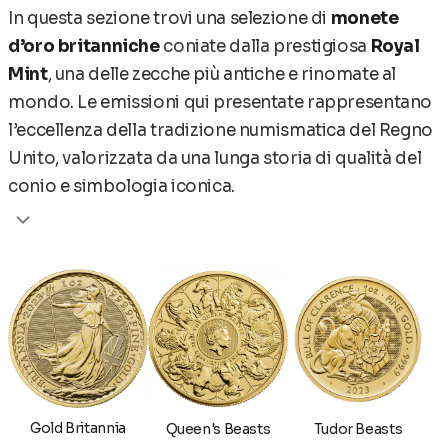
In questa sezione trovi una selezione di
monete
d’oro britanniche
coniate dalla prestigiosa
Royal
Mint
, una delle zecche più antiche e rinomate al
mondo. Le emissioni qui presentate rappresentano
l’eccellenza della tradizione numismatica del Regno
Unito, valorizzata da una lunga storia di qualità del
conio e simbologia iconica.
Tra le principali monete d’oro disponibili
figurano:
-
Gold Britannia
, celebre per la sua
personificazione della Britannia, simbolo di forza,
stabilità e identità nazionale.
-
The Queen’s Beasts
, serie ispirata alle araldiche
reali, con raffigurazioni dettagliate delle creature
Gold Britannia
Queen's Beasts
Tudor Beasts
simboliche della monarchia britannica.