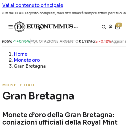
Vai al contenuto principale
iusi dal 10 al 21 agosto compresi, ma il sito rimarrà sempre attivo per i tuoi acqui
0
↗ +0,76%
↘ -0,12%
9,06/g
QUOTAZIONE ARGENTO
€ 1,724/g
Aggiornato a
Home
Monete oro
Gran Bretagna
MONETE ORO
Gran Bretagna
Monete d’oro della Gran Bretagna:
coniazioni ufficiali della Royal Mint