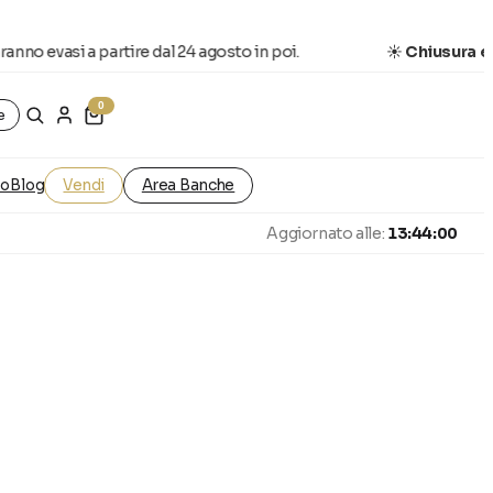
nno evasi a partire dal 24 agosto in poi.
☀️
Chiusura esti
0
e
ro
Blog
Vendi
Area Banche
Aggiornato alle:
13:44:00