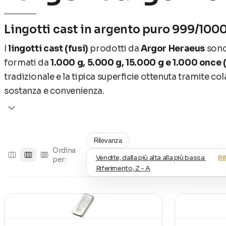
Lingotti cast in argento puro 999/1000
I
lingotti
cast (fusi)
prodotti da
Argor Heraeus
sono 
formati da
1.000 g, 5.000 g, 15.000 g e 1.000 once (
tradizionale e la tipica superficie ottenuta tramite c
sostanza e convenienza.
Tutti i lingotti in argento Argor Heraeus sono
certific
secondo gli standard internazionali di uno dei marchi p
Rilevanza
Tutti i prodotti in argento sono soggetti ad IVA al
Ordina
Vendite, dalla più alta alla più bassa
Ri
per:
Riferimento, Z - A