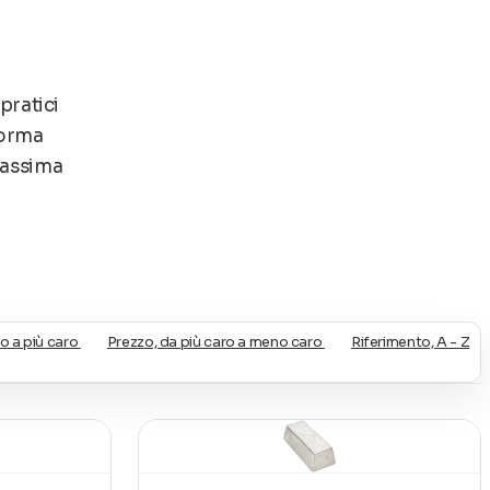
 pratici
 forma
 massima
ità
o a più caro
Prezzo, da più caro a meno caro
Riferimento, A - Z