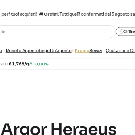
r i tuoi acquisti! 🚚
Ordini:
Tutti quelli confermati dal 5 agosto sara
Offlin
otto…
o
Monete Argento
Lingotti Argento
Promo
Servizi
Quotazione O
€ 1,768/g
↗ +0,00%
ENTO
o Argor Heraeus