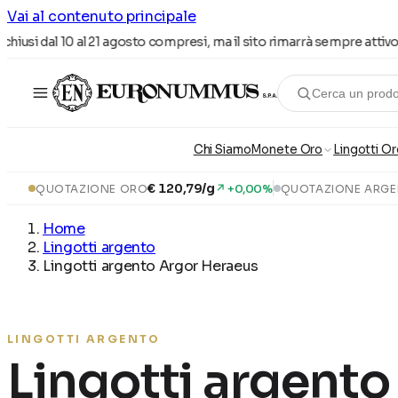
Vai al contenuto principale
hiusi dal 10 al 21 agosto compresi, ma il sito rimarrà sempre attivo pe
Cerca un prod
Chi Siamo
Monete Oro
Lingotti Or
€ 120,79/g
↗ +0,00%
QUOTAZIONE ORO
QUOTAZIONE ARG
Home
Lingotti argento
Lingotti argento Argor Heraeus
LINGOTTI ARGENTO
Lingotti argent