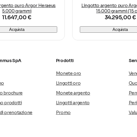
argento puro Argor Heraeus
Lingotto argento puro Arg
5.000 grammi
15.000 grammi (15 ch
11.647,00 €
34.295,00 €
Acquista
Acquista
mmus SpA
Prodotti
Serv
Monete oro
Vend
mo
Lingotti oro
Quo
o brochure
Monete argento
Per
no prodotti
Lingotti argento
Peri
di prenotazione
Promo
Val