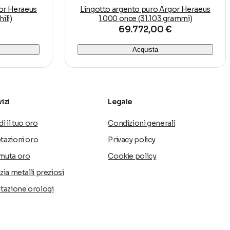
or Heraeus
Lingotto argento puro Argor Heraeus
ili)
1.000 once (31.103 grammi)
69.772,00 €
Acquista
izi
Legale
i il tuo oro
Condizioni generali
tazioni oro
Privacy policy
muta oro
Cookie policy
zia metalli preziosi
utazione orologi