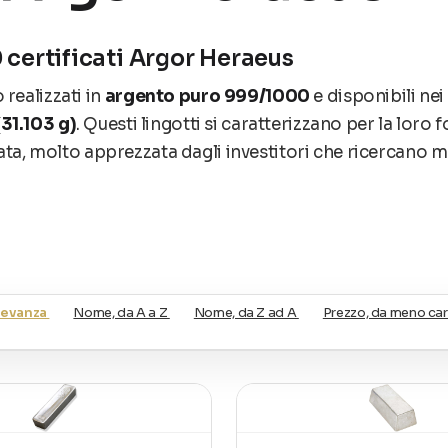
 certificati Argor Heraeus
realizzati in
argento puro 999/1000
e disponibili nei
31.103 g)
. Questi lingotti si caratterizzano per la loro
olata, molto apprezzata dagli investitori che ricercano
ati e garantiti
, assicurando autenticità, purezza e qual
iù riconosciuti nel settore dei metalli preziosi.
 22%
levanza
Nome, da A a Z
Nome, da Z ad A
Prezzo, da meno car