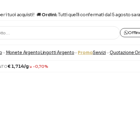
i tuoi acquisti! 🚚
Ordini:
Tutti quelli confermati dal 5 agosto saranno
Offlin
otto…
o
Monete Argento
Lingotti Argento
Promo
Servizi
Quotazione O
€ 1,714/g
↘ -0,70%
NTO