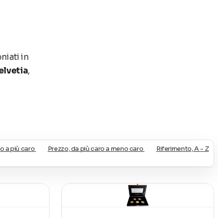
niati in
elvetia
,
o a più caro
Prezzo, da più caro a meno caro
Riferimento, A - Z