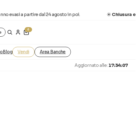
 evasi a partire dal 24 agosto in poi.
☀️
Chiusura estiv
0
e
ro
Blog
Vendi
Area Banche
Aggiornato alle:
17:34:07