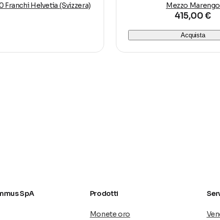
 Franchi Helvetia (Svizzera)
Mezzo Mareng
415,00 €
o Aureo
Acquista
svizzera
mmus SpA
Prodotti
Serv
ella Svizzera.
Monete oro
Vend