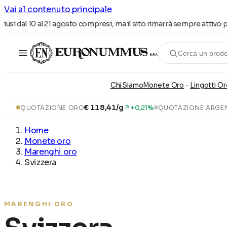
Vai al contenuto principale
usi dal 10 al 21 agosto compresi, ma il sito rimarrà sempre attivo per 
Cerca un prod
Chi Siamo
Monete Oro
Lingotti Or
€ 118,41/g
↗ +0,21%
QUOTAZIONE ORO
QUOTAZIONE ARGE
Home
Monete oro
Marenghi oro
Svizzera
MARENGHI ORO