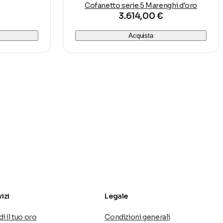
o
Cofanetto serie 5 Marenghi d'oro
3.614,00 €
Acquista
izi
Legale
i il tuo oro
Condizioni generali