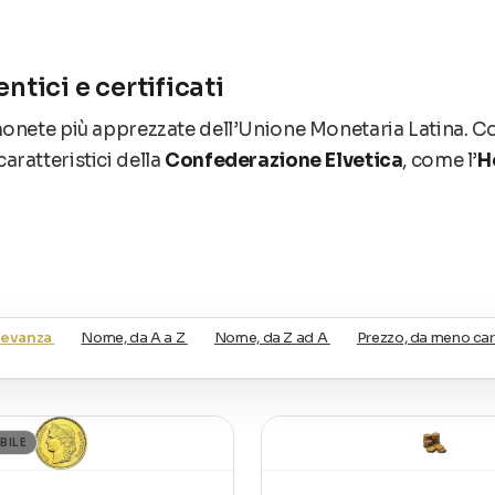
ntici e certificati
onete più apprezzate dell’Unione Monetaria Latina. Co
aratteristici della
Confederazione Elvetica
, come l’
H
mmus
ere in oro 900/1000, tra cui:
levanza
Nome, da A a Z
Nome, da Z ad A
Prezzo, da meno car
mprese le riconiazioni ufficiali.
BILE
, autenticità e stato di conservazione.