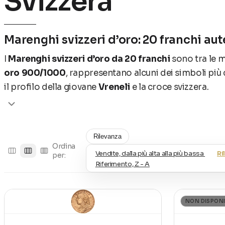
Svizzera
Marenghi svizzeri d’oro: 20 franchi aute
I
Marenghi svizzeri d’oro da 20 franchi
sono tra le m
oro 900/1000
, rappresentano alcuni dei simboli più c
il profilo della giovane
Vreneli
e la croce svizzera.
Marenghi svizzeri trattati da Euronu
In questa sezione troverai le principali emissioni svizz
Rilevanza
Ordina
Vendite, dalla più alta alla più bassa
Ri
- 20 franchi “Helvetia”;
per:
Riferimento, Z - A
- 20 franchi “Vreneli”;
- 20 franchi “Vreneli”
coniati in epoche differenti, co
NON DISPONI
Tutte le monete sono selezionate per qualità del conio