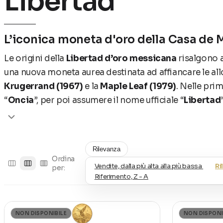
Libertad
L’iconica moneta d'oro della Casa de
Le origini della
Libertad d’oro messicana
risalgono 
una nuova moneta aurea destinata ad affiancare le all
Krugerrand (1967)
e la
Maple Leaf (1979)
. Nelle pr
“
Oncia
”, per poi assumere il nome ufficiale “
Libertad
La
Libertad d’oro
è una moneta con
corso legale in
classificata come
Tipo I.
Una sua peculiarità distintiva
nel panorama delle monete auree moderne e coerente 
Rilevanza
Ordina
dallo Stato.
Vendite, dalla più alta alla più bassa
Ri
per:
Riferimento, Z - A
Il progetto della Libertad nacque in un periodo di fort
’70. La
Banca del Messico
, guidata da
Gustavo Rome
sviluppare una n
uova moneta in oro da un’oncia
, in
NON DISPONIBILE
NON DISPONI