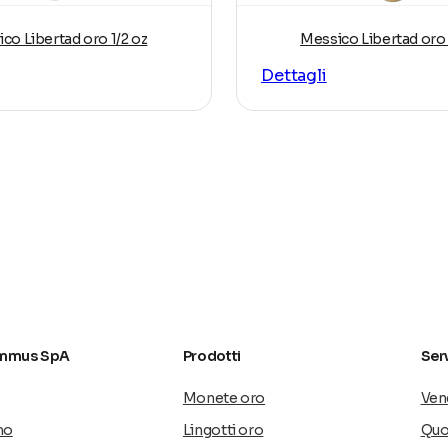
Paese.
co Libertad oro 1/2 oz
Messico Libertad oro 
 moneta “
50 Pesos Centenario
”, dedicata al centenari
Dettagli
ta iconografica collega la Libertad alla tradizione naz
elle emissioni auree più rappresentative dell’America L
mmus SpA
Prodotti
Serv
Monete oro
Vend
mo
Lingotti oro
Quo