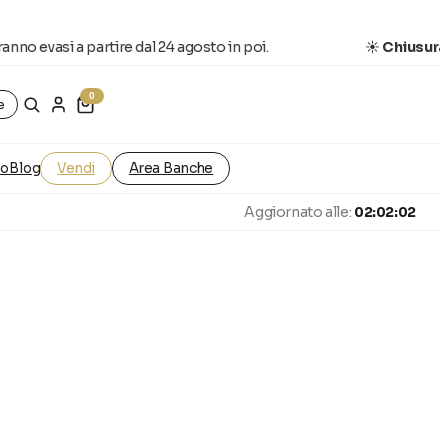
no evasi a partire dal 24 agosto in poi.
☀️
Chiusura es
0
e
ro
Blog
Vendi
Area Banche
Aggiornato alle:
02:02:03