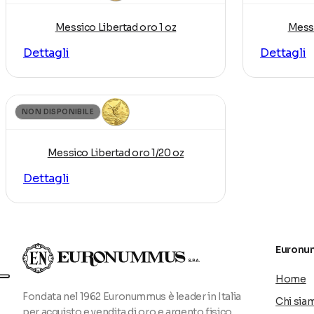
al contempo, di valorizzare il patrimonio storico del 
Messico Libertad oro 1 oz
Messi
Il design della Libertad trae ispirazione dalla celebre
Dettagli
Dettagli
dell’Indipendenza del Messico (1810–1910). Questa scel
ne rafforza il significato simbolico, rendendola una d
NON DISPONIBILE
Messico Libertad oro 1/20 oz
Dettagli
Euronu
Home
Fondata nel 1962 Euronummus è leader in Italia
Chi sia
per acquisto e vendita di oro e argento fisico