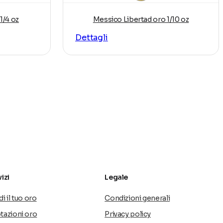
1/4 oz
Messico Libertad oro 1/10 oz
o
Dettagli
ionale e
atina.
izi
Legale
i il tuo oro
Condizioni generali
tazioni oro
Privacy policy