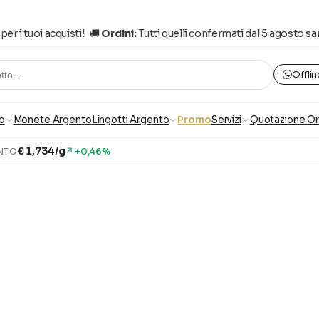
 i tuoi acquisti! 🚚
Ordini:
Tutti quelli confermati dal 5 agosto saran
Offlin
otto…
o
Monete Argento
Lingotti Argento
Promo
Servizi
Quotazione O
€ 1,734/g
↗ +0,46%
NTO