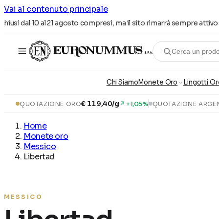
Vai al contenuto principale
iusi dal 10 al 21 agosto compresi, ma il sito rimarrà sempre attivo per
Cerca un prod
Chi Siamo
Monete Oro
Lingotti Or
€ 119,40/g
↗ +1,05%
QUOTAZIONE ORO
QUOTAZIONE ARGE
Home
Monete oro
Messico
Libertad
MESSICO