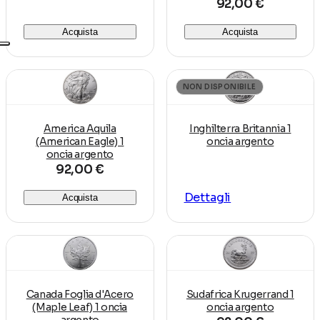
92,00 €
Acquista
Acquista
NON DISPONIBILE
America Aquila
Inghilterra Britannia 1
(American Eagle) 1
oncia argento
oncia argento
92,00 €
Dettagli
Acquista
Canada Foglia d'Acero
Sudafrica Krugerrand 1
(Maple Leaf) 1 oncia
oncia argento