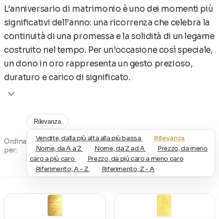
L’anniversario di matrimonio è uno dei momenti più
significativi dell’anno: una ricorrenza che celebra la
continuità di una promessa e la solidità di un legame
costruito nel tempo. Per un’occasione così speciale,
un dono in oro rappresenta un gesto prezioso,
duraturo e carico di significato.
Un lingotto d’oro è un simbolo di valore che cresce
nel tempo, proprio come l’unione tra due persone
Rilevanza
che scelgono di condividere il loro percorso. Un
Vendite, dalla più alta alla più bassa
Rilevanza
oggetto raffinato da custodire con cura, capace di
Ordina
Nome, da A a Z
Nome, da Z ad A
Prezzo, da meno
per:
trasformarsi in un ricordo eterno.
caro a più caro
Prezzo, da più caro a meno caro
Riferimento, A - Z
Riferimento, Z - A
Lingotti d’oro personalizzati per un
anniversario indimenticabile
Su Euronummus.it è disponibile una selezione di