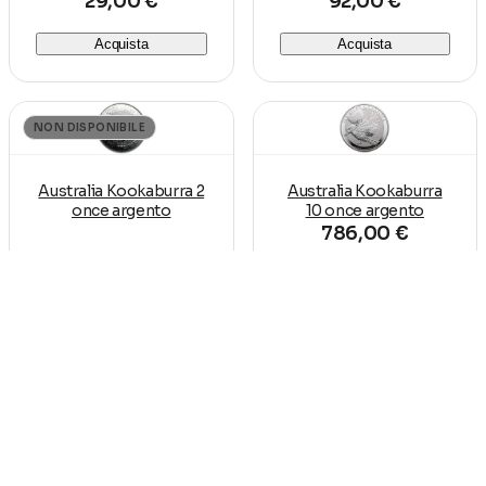
29,00 €
92,00 €
Acquista
Acquista
NON DISPONIBILE
Australia Kookaburra 2
Australia Kookaburra
once argento
10 once argento
786,00 €
Dettagli
Acquista
Australia Kookaburra 1
Lingotto argento puro
Kg argento
Argor Heraeus 1.000
grammi
2.401,00 €
2.338,00 €