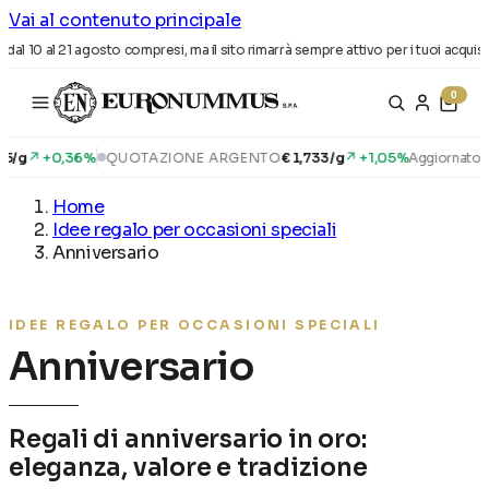
Vai al contenuto principale
dal 10 al 21 agosto compresi, ma il sito rimarrà sempre attivo per i tuoi acquisti! 
0
↗ +0,36%
↗ +1,05%
/g
QUOTAZIONE ARGENTO
€ 1,733/g
Aggiornato all
Home
Idee regalo per occasioni speciali
Anniversario
IDEE REGALO PER OCCASIONI SPECIALI
Anniversario
Regali di anniversario in oro:
eleganza, valore e tradizione