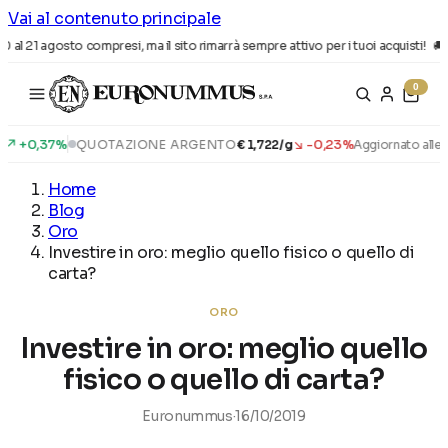
Vai al contenuto principale
al 21 agosto compresi, ma il sito rimarrà sempre attivo per i tuoi acquisti! 🚚
Ordi
0
+0,37%
↘ -0,23%
QUOTAZIONE ARGENTO
€ 1,722/g
Aggiornato alle:
19:
Home
Blog
Oro
Investire in oro: meglio quello fisico o quello di
carta?
ORO
Investire in oro: meglio quello
fisico o quello di carta?
Euronummus
·
16/10/2019